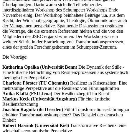
Überlappungen. Darin waren sich die Teilnehmer des
interdisziplinären Workshop des Schumpeter Workshops Ende
November einig. Der Workshop beinhaltete Beiträge u.a. aus dem
Recht, der Wirtschaftsgeographie, Theologie, Ökonomik oder auch
der Managementperspektive. Spannende Diskussionen ergänzten
die Vorträge, die die externen Referenten hielten und die von den
Mitgliedern des JSEC ergänzt wurden. Der Workshop war ein
weiterer Schritt in der Erarbeitung von Transformationsprozessen,
eines der großen Forschungsthemen im Schumpeter-Zentrum.
Die Vorträge:
Katharina Opalka (Universität Bonn)
Die Dynamik der Stille -
Eine kritische Betrachtung von Resilienzprozessen aus systematisch-
theologischer Perspektive
Charlotte Förster (TU Chemnitz)
Resilienz in Krisenzeiten: Eine
mehrstufige Perspektive auf die Resilienz von Führungskräften
Anika Klafki (FSU Jena)
Der Resilienzbegriff im Recht
Markus Keck (Universität Augsburg)
Für eine kritische
Resilienzforschung
Joachim Ragnitz (ifo Dresden)
Führt Transformationserfahrung zu
erhöhter Transformationskompetenz? Das Beispiel der deutschen
Einheit
Robert Hassink (Universität Kiel)
Transformative Resilienz: eine
wirtschaftsgeographische Perspektive