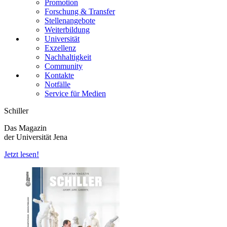
Promotion
Forschung & Transfer
Stellenangebote
Weiterbildung
Universität
Exzellenz
Nachhaltigkeit
Community
Kontakte
Notfälle
Service für Medien
Schiller
Das Magazin
der Universität Jena
Jetzt lesen!