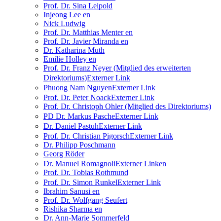
Prof. Dr. Sina Leipold
Injeong Lee
en
Nick Ludwig
Prof. Dr. Matthias Menter
en
Prof. Dr. Javier Miranda
en
Dr. Katharina Muth
Emilie Holley
en
Prof. Dr. Franz Neyer (Mitglied des erweiterten
Direktoriums)
Externer Link
Phuong Nam Nguyen
Externer Link
Prof. Dr. Peter Noack
Externer Link
Prof. Dr. Christoph Ohler (Mitglied des Direktoriums)
PD Dr. Markus Pasche
Externer Link
Dr. Daniel Pastuh
Externer Link
Prof. Dr. Christian Pigorsch
Externer Link
Dr. Philipp Poschmann
Georg Röder
Dr. Manuel Romagnoli
Externer Link
en
Prof. Dr. Tobias Rothmund
Prof. Dr. Simon Runkel
Externer Link
Ibrahim Sanusi
en
Prof. Dr. Wolfgang Seufert
Rishika Sharma
en
Dr. Ann-Marie Sommerfeld