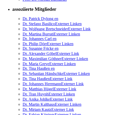
assoziierte Mitglieder
Dr. Patrick Dylong
en
Dr. Stefano Basilico
Externer Link
en
Dr. Wolfgang Bretschneider
Externer Link
Dr. Martina Burrati
Externer Link
en
Dr. Johannes Carl
en
Dr. Philip Dörr
Externer Link
en
Dr. Susanne Fricke
en
Dr. Alexander Göbel
Externer Link
Dr. Maximilian Göthner
Externer Link
en
Dr. Maria Greve
Externer Link
en
Dr. Tina Haußen
en
Dr. Sebastian Händschke
Externer Link
en
Dr. Tina Haußen
Externer Link
Dr. Johannes Herrmann
Externer Link
Dr. Matthias Hügel
Externer Link
Dr. Tran Huynh
Externer Link
en
Dr. Anika Johlke
Externer Link
Dr. Martin Kalthaus
Externer Link
en
Dr. Miriam Kautz
Externer Link
Dr. Fabian Könings
Externer Link
en