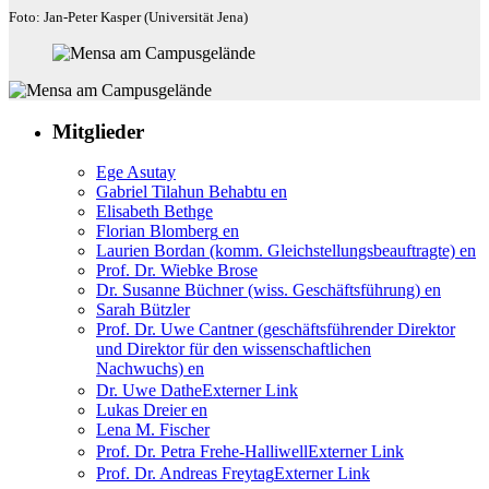
Foto: Jan-Peter Kasper (Universität Jena)
Mitglieder
Ege Asutay
Gabriel Tilahun Behabtu
en
Elisabeth Bethge
Florian Blomberg
en
Laurien Bordan (komm. Gleichstellungsbeauftragte)
en
Prof. Dr. Wiebke Brose
Dr. Susanne Büchner (wiss. Geschäftsführung)
en
Sarah Bützler
Prof. Dr. Uwe Cantner (geschäftsführender Direktor
und Direktor für den wissenschaftlichen
Nachwuchs)
en
Dr. Uwe Dathe
Externer Link
Lukas Dreier
en
Lena M. Fischer
Prof. Dr. Petra Frehe-Halliwell
Externer Link
Prof. Dr. Andreas Freytag
Externer Link