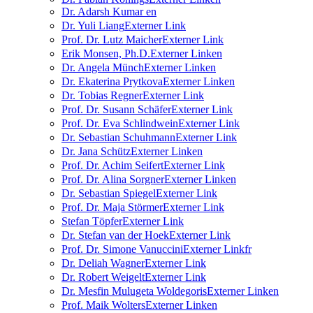
Dr. Adarsh Kumar
en
Dr. Yuli Liang
Externer Link
Prof. Dr. Lutz Maicher
Externer Link
Erik Monsen, Ph.D.
Externer Link
en
Dr. Angela Münch
Externer Link
en
Dr. Ekaterina Prytkova
Externer Link
en
Dr. Tobias Regner
Externer Link
Prof. Dr. Susann Schäfer
Externer Link
Prof. Dr. Eva Schlindwein
Externer Link
Dr. Sebastian Schuhmann
Externer Link
Dr. Jana Schütz
Externer Link
en
Prof. Dr. Achim Seifert
Externer Link
Prof. Dr. Alina Sorgner
Externer Link
en
Dr. Sebastian Spiegel
Externer Link
Prof. Dr. Maja Störmer
Externer Link
Stefan Töpfer
Externer Link
Dr. Stefan van der Hoek
Externer Link
Prof. Dr. Simone Vanuccini
Externer Link
fr
Dr. Deliah Wagner
Externer Link
Dr. Robert Weigelt
Externer Link
Dr. Mesfin Mulugeta Woldegoris
Externer Link
en
Prof. Maik Wolters
Externer Link
en