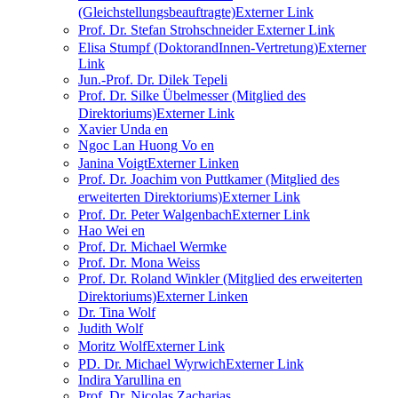
(Gleichstellungsbeauftragte)
Externer Link
Prof. Dr. Stefan Strohschneider
Externer Link
Elisa Stumpf (DoktorandInnen-Vertretung)
Externer
Link
Jun.-Prof. Dr. Dilek Tepeli
Prof. Dr. Silke Übelmesser (Mitglied des
Direktoriums)
Externer Link
Xavier Unda
en
Ngoc Lan Huong Vo
en
Janina Voigt
Externer Link
en
Prof. Dr. Joachim von Puttkamer (Mitglied des
erweiterten Direktoriums)
Externer Link
Prof. Dr. Peter Walgenbach
Externer Link
Hao Wei
en
Prof. Dr. Michael Wermke
Prof. Dr. Mona Weiss
Prof. Dr. Roland Winkler (Mitglied des erweiterten
Direktoriums)
Externer Link
en
Dr. Tina Wolf
Judith Wolf
Moritz Wolf
Externer Link
PD. Dr. Michael Wyrwich
Externer Link
Indira Yarullina
en
Prof. Dr. Nicolas Zacharias