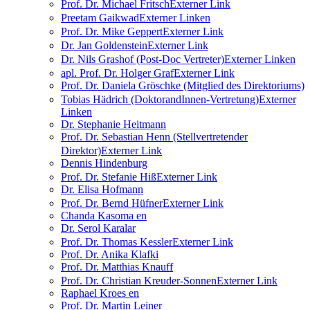
Prof. Dr. Michael Fritsch
Externer Link
Preetam Gaikwad
Externer Link
en
Prof. Dr. Mike Geppert
Externer Link
Dr. Jan Goldenstein
Externer Link
Dr. Nils Grashof (Post-Doc Vertreter)
Externer Link
en
apl. Prof. Dr. Holger Graf
Externer Link
Prof. Dr. Daniela Gröschke (Mitglied des Direktoriums)
Tobias Hädrich (DoktorandInnen-Vertretung)
Externer
Link
en
Dr. Stephanie Heitmann
Prof. Dr. Sebastian Henn (Stellvertretender
Direktor)
Externer Link
Dennis Hindenburg
Prof. Dr. Stefanie Hiß
Externer Link
Dr. Elisa Hofmann
Prof. Dr. Bernd Hüfner
Externer Link
Chanda Kasoma
en
Dr. Serol Karalar
Prof. Dr. Thomas Kessler
Externer Link
Prof. Dr. Anika Klafki
Prof. Dr. Matthias Knauff
Prof. Dr. Christian Kreuder-Sonnen
Externer Link
Raphael Kroes
en
Prof. Dr. Martin Leiner