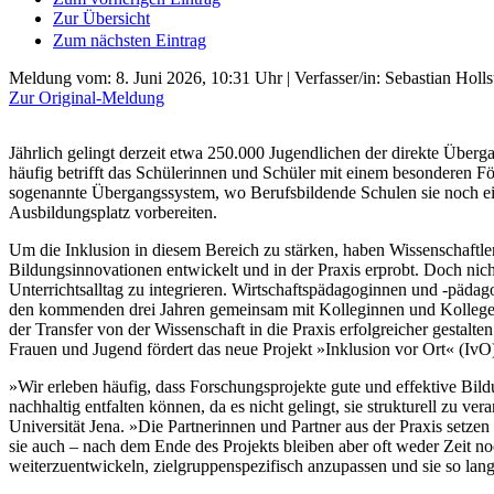
Zur Übersicht
Zum nächsten Eintrag
Meldung vom:
8. Juni 2026, 10:31 Uhr
| Verfasser/in: Sebastian Holls
Zur Original-Meldung
Jährlich gelingt derzeit etwa 250.000 Jugendlichen der direkte Überg
häufig betrifft das Schülerinnen und Schüler mit einem besonderen F
sogenannte Übergangssystem, wo Berufsbildende Schulen sie noch ein
Ausbildungsplatz vorbereiten.
Um die Inklusion in diesem Bereich zu stärken, haben Wissenschaftle
Bildungsinnovationen entwickelt und in der Praxis erprobt. Doch nicht
Unterrichtsalltag zu integrieren. Wirtschaftspädagoginnen und -pädago
den kommenden drei Jahren gemeinsam mit Kolleginnen und Kollegen 
der Transfer von der Wissenschaft in die Praxis erfolgreicher gestalt
Frauen und Jugend fördert das neue Projekt »Inklusion vor Ort« (IvO
»Wir erleben häufig, dass Forschungsprojekte gute und effektive Bil
nachhaltig entfalten können, da es nicht gelingt, sie strukturell zu ver
Universität Jena. »Die Partnerinnen und Partner aus der Praxis setz
sie auch – nach dem Ende des Projekts bleiben aber oft weder Zeit no
weiterzuentwickeln, zielgruppenspezifisch anzupassen und sie so langf