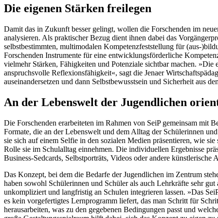
Die eigenen Stärken freilegen
Damit das in Zukunft besser gelingt, wollen die Forschenden im neu
analysieren. Als praktischer Bezug dient ihnen dabei das Vorgängerpr
selbstbestimmten, multimodalen Kompetenzfeststellung für (aus-)bildu
Forschenden Instrumente für eine entwicklungsförderliche Kompetenzer
vielmehr Stärken, Fähigkeiten und Potenziale sichtbar machen. »Die ei
anspruchsvolle Reflexionsfähigkeit«, sagt die Jenaer Wirtschaftspädag
auseinandersetzen und dann Selbstbewusstsein und Sicherheit aus de
An der Lebenswelt der Jugendlichen orien
Die Forschenden erarbeiteten im Rahmen von SeiP gemeinsam mit Be
Formate, die an der Lebenswelt und dem Alltag der Schülerinnen und
sie sich auf einem Selfie in den sozialen Medien präsentieren, wie s
Rolle sie im Schulalltag einnehmen. Die individuellen Ergebnisse präs
Business-Sedcards, Selbstporträts, Videos oder andere künstlerische
Das Konzept, bei dem die Bedarfe der Jugendlichen im Zentrum stehen
haben sowohl Schülerinnen und Schüler als auch Lehrkräfte sehr gut
unkompliziert und langfristig an Schulen integrieren lassen. »Das Sei
es kein vorgefertigtes Lernprogramm liefert, das man Schritt für Schri
herausarbeiten, was zu den gegebenen Bedingungen passt und welchen